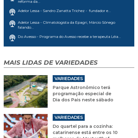
reforma da...
Adelor Lessa - Sandro Zanatta Trichez - fundador e...
Adelor Lessa - Climatologista da Epagri, Márcio Sônego
falando...
Do Avesso - Programa do Avesso recebe a terapeuta Léia...
MAIS LIDAS DE VARIEDADES
VARIEDADES
Parque Astronômico terá
programação especial de
Dia dos Pais neste sábado
VARIEDADES
Do quartel para a cozinha:
catarinense está entre os 10