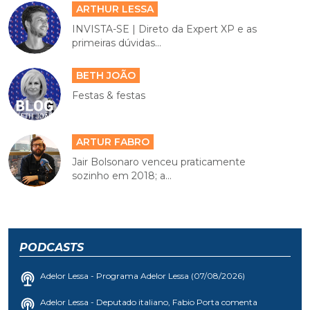
ARTHUR LESSA
INVISTA-SE | Direto da Expert XP e as
primeiras dúvidas...
BETH JOÃO
Festas & festas
ARTUR FABRO
Jair Bolsonaro venceu praticamente
sozinho em 2018; a...
PODCASTS
Adelor Lessa - Programa Adelor Lessa (07/08/2026)
Adelor Lessa - Deputado italiano, Fabio Porta comenta