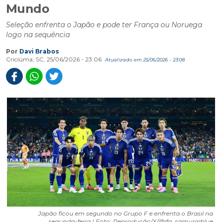
Mundo
Seleção enfrenta o Japão e pode ter França ou Noruega
logo na sequência
Por
Davi Brabos
Criciúma, SC, 25/06/2026 - 23:06
Atualizado em 25/06/2026 - 23:08
Japão ficou em segundo no Grupo F e enfrenta o Brasil na
segunda-feira | Foto: Reprodução/X/@jfa_samuraiblue