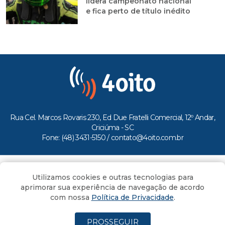
lidera campeonato nacional
e fica perto de título inédito
Rua Cel. Marcos Rovaris 230, Ed Due Fratelli Comercial, 12º Andar,
Criciúma - SC
Fone: (48) 3431-5150 /
contato@4oito.com.br
Copyright © 2026.
Utilizamos cookies e outras tecnologias para
Todos os direitos reservados ao Portal 4oito
aprimorar sua experiência de navegação de acordo
com nossa
Política de Privacidade
.
PROSSEGUIR