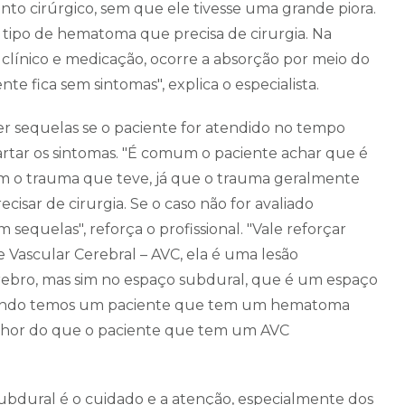
mento cirúrgico, sem que ele tivesse uma grande piora.
 tipo de hematoma que precisa de cirurgia. Na
clínico e medicação, ocorre a absorção por meio do
e fica sem sintomas", explica o especialista.
r sequelas se o paciente for atendido no tempo
cartar os sintomas. "É comum o paciente achar que é
m o trauma que teve, já que o trauma geralmente
sar de cirurgia. Se o caso não for avaliado
 sequelas", reforça o profissional. "Vale reforçar
Vascular Cerebral – AVC, ela é uma lesão
érebro, mas sim no espaço subdural, que é um espaço
uando temos um paciente que tem um hematoma
elhor do que o paciente que tem um AVC
dural é o cuidado e a atenção, especialmente dos