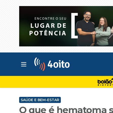
Abrir menu principal
4oito
SAÚDE E BEM-ESTAR
O que é hematoma s