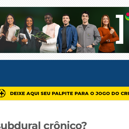
DEIXE AQUI SEU PALPITE PARA O JOGO DO CR
ubdural crônico?