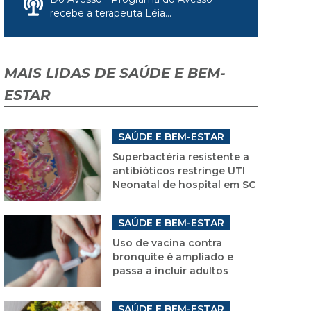
recebe a terapeuta Léia...
MAIS LIDAS DE SAÚDE E BEM-
ESTAR
SAÚDE E BEM-ESTAR
Superbactéria resistente a
antibióticos restringe UTI
Neonatal de hospital em SC
SAÚDE E BEM-ESTAR
Uso de vacina contra
bronquite é ampliado e
passa a incluir adultos
SAÚDE E BEM-ESTAR