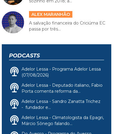
sozinho em 2018; a...
ALEX MARANHÃO
A salvação financeira do Criciúma EC
passa por três...
PODCASTS
Adelor Lessa - Programa Adelor Lessa
(07/08/2026)
Adelor Lessa - Deputado italiano, Fabio
Porta comenta reforma da...
Adelor Lessa - Sandro Zanatta Trichez
- fundador e...
Adelor Lessa - Climatologista da Epagri,
Márcio Sônego falando...
Do Avesso - Programa do Avesso