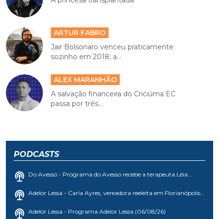
A princesa transplantada
ARTUR FABRO
Jair Bolsonaro venceu praticamente
sozinho em 2018; a...
ALEX MARANHÃO
A salvação financeira do Criciúma EC
passa por três...
PODCASTS
Do Avesso - Programa do Avesso recebe a terapeuta Léia...
Adelor Lessa - Carla Ayres, vereadora reeleita em Florianópolis...
Adelor Lessa - Programa Adelor Lessa (06/08/26)