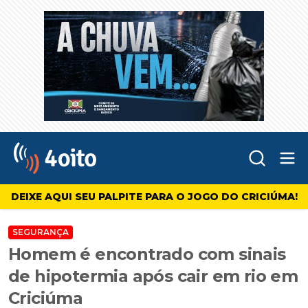
Abr
4oito
DEIXE AQUI SEU PALPITE PARA O JOGO DO CRICIÚMA!
SEGURANÇA
Homem é encontrado com sinais
de hipotermia após cair em rio em
Criciúma