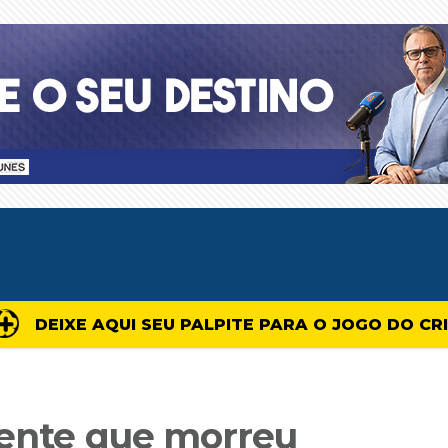
DEIXE AQUI SEU PALPITE PARA O JOGO DO CR
cente que morreu