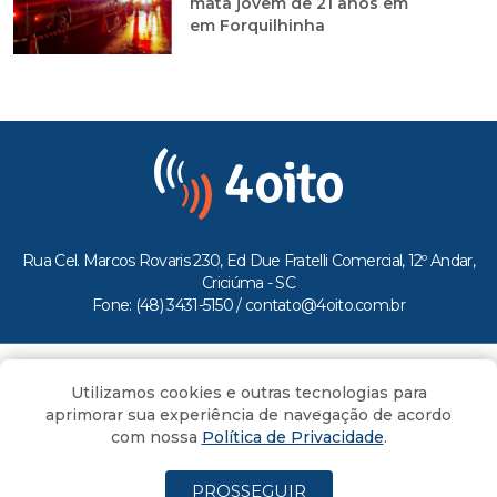
mata jovem de 21 anos em
em Forquilhinha
Rua Cel. Marcos Rovaris 230, Ed Due Fratelli Comercial, 12º Andar,
Criciúma - SC
Fone: (48) 3431-5150 /
contato@4oito.com.br
Copyright © 2026.
Utilizamos cookies e outras tecnologias para
Todos os direitos reservados ao Portal 4oito
aprimorar sua experiência de navegação de acordo
com nossa
Política de Privacidade
.
PROSSEGUIR