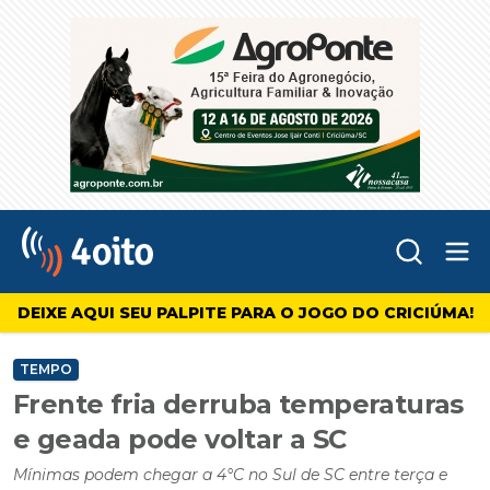
Abr
4oito
DEIXE AQUI SEU PALPITE PARA O JOGO DO CRICIÚMA!
TEMPO
Frente fria derruba temperaturas
e geada pode voltar a SC
Mínimas podem chegar a 4°C no Sul de SC entre terça e