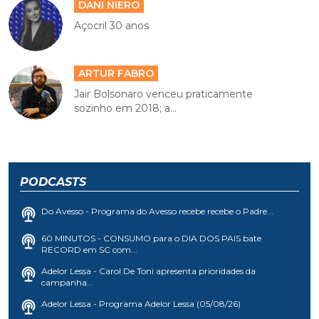
DANI NIERO
Açocril 30 anos
ARTUR FABRO
Jair Bolsonaro venceu praticamente
sozinho em 2018; a...
PODCASTS
Do Avesso - Programa do Avesso recebe recebe o Padre...
60 MINUTOS - CONSUMO para o DIA DOS PAIS bate
RECORD em SC com...
Adelor Lessa - Carol De Toni apresenta prioridades da
campanha...
Adelor Lessa - Programa Adelor Lessa (05/08/26)