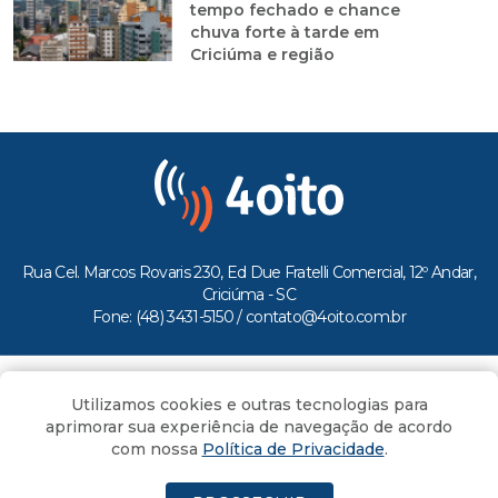
tempo fechado e chance
chuva forte à tarde em
Criciúma e região
Rua Cel. Marcos Rovaris 230, Ed Due Fratelli Comercial, 12º Andar,
Criciúma - SC
Fone: (48) 3431-5150 /
contato@4oito.com.br
Copyright © 2026.
Utilizamos cookies e outras tecnologias para
Todos os direitos reservados ao Portal 4oito
aprimorar sua experiência de navegação de acordo
com nossa
Política de Privacidade
.