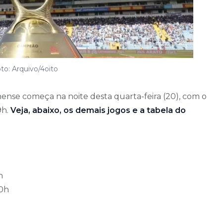
to: Arquivo/4oito
nense começa na noite desta quarta-feira (20), com o
9h.
Vej
a, abaixo, os demais jogos e a tabela do
h
20h