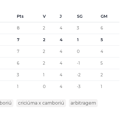
Pts
V
J
SG
GM
8
2
4
3
6
7
2
4
1
5
7
2
4
0
4
6
2
4
-1
5
3
1
4
-2
2
1
0
4
-3
1
boriú
criciúma x camboriú
arbitragem