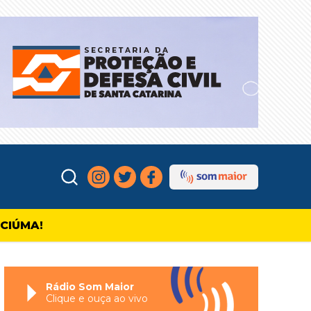
ICIÚMA!
Rádio Som Maior
Clique e ouça ao vivo