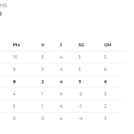
0h15
0
Pts
V
J
SG
GM
10
3
4
3
5
9
3
4
3
6
8
2
4
3
6
4
1
4
-2
3
3
1
4
-1
2
0
0
4
-4
3