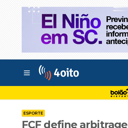
Abrir menu principal
4oito
ESPORTE
FCF define arbitrag