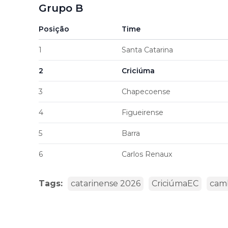
Grupo B
Posição
Time
1
Santa Catarina
2
Criciúma
3
Chapecoense
4
Figueirense
5
Barra
6
Carlos Renaux
Tags:
catarinense 2026
CriciúmaEC
cam