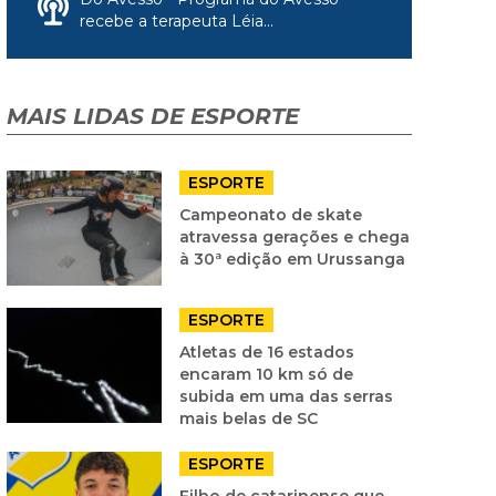
recebe a terapeuta Léia...
MAIS LIDAS DE ESPORTE
ESPORTE
Campeonato de skate
atravessa gerações e chega
à 30ª edição em Urussanga
ESPORTE
Atletas de 16 estados
encaram 10 km só de
subida em uma das serras
mais belas de SC
ESPORTE
Filho de catarinense que