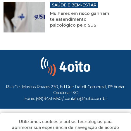
SAÚDE E BEM-ESTAR
Mulheres em risco ganham
teleatendimento
psicológico pelo SUS
Rua Cel. Marcos Rovaris 230, Ed Due Fratelli Comercial, 12º Andar,
Criciúma - SC
Fone: (48) 3431-5150 /
contato@4oito.com.br
Copyright © 2026.
Utilizamos cookies e outras tecnologias para
Todos os direitos reservados ao Portal 4oito
aprimorar sua experiência de navegação de acordo