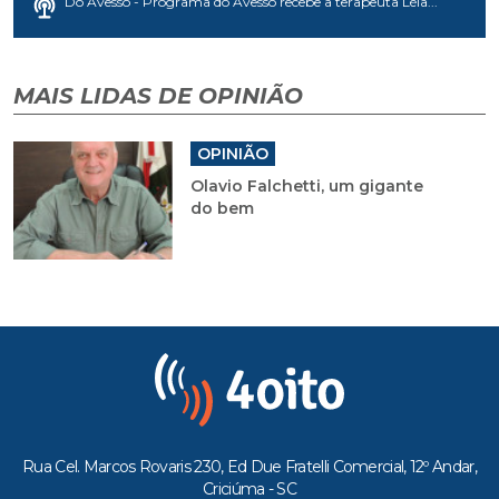
Do Avesso - Programa do Avesso recebe a terapeuta Léia...
MAIS LIDAS DE OPINIÃO
OPINIÃO
Olavio Falchetti, um gigante
do bem
Rua Cel. Marcos Rovaris 230, Ed Due Fratelli Comercial, 12º Andar,
Criciúma - SC