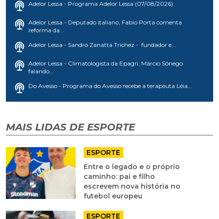
Adelor Lessa - Programa Adelor Lessa (07/08/2026)
Adelor Lessa - Deputado italiano, Fabio Porta comenta
reforma da...
Adelor Lessa - Sandro Zanatta Trichez - fundador e...
Adelor Lessa - Climatologista da Epagri, Márcio Sônego
falando...
Do Avesso - Programa do Avesso recebe a terapeuta Léia...
MAIS LIDAS DE ESPORTE
ESPORTE
Entre o legado e o próprio
caminho: pai e filho
escrevem nova história no
futebol europeu
ESPORTE