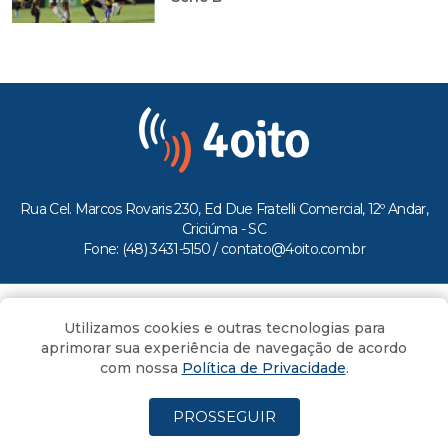
Rua Cel. Marcos Rovaris 230, Ed Due Fratelli Comercial, 12º Andar,
Criciúma - SC
Fone: (48) 3431-5150 /
contato@4oito.com.br
Copyright © 2026.
Utilizamos cookies e outras tecnologias para
Todos os direitos reservados ao Portal 4oito
aprimorar sua experiência de navegação de acordo
com nossa
Política de Privacidade
.
PROSSEGUIR