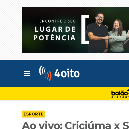
Abrir menu principal
4oito
ESPORTE
Ao vivo: Criciúma x 