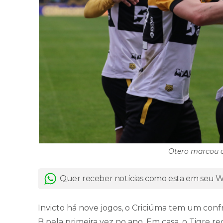
Otero marcou de
Quer receber notícias como esta em seu
Invicto há nove jogos, o Criciúma tem um confr
B pela primeira vez no ano. Em casa, o Tigre r