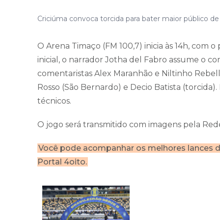
Criciúma convoca torcida para bater maior público de
O Arena Timaço (FM 100,7) inicia às 14h, com o
inicial, o narrador Jotha del Fabro assume o c
comentaristas Alex Maranhão e Niltinho Rebel
Rosso (São Bernardo) e Decio Batista (torcida)
técnicos.
O jogo será transmitido com imagens pela Red
Você pode acompanhar os melhores lances da
Portal 4oito.