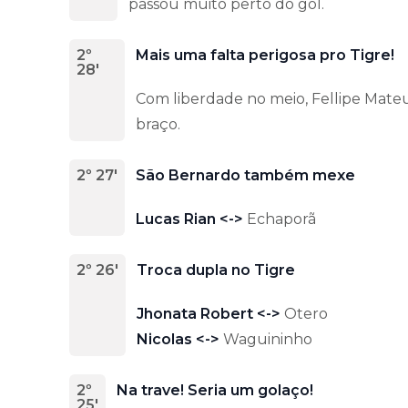
passou muito perto do gol.
2º
Mais uma falta perigosa pro Tigre!
28'
Com liberdade no meio, Fellipe Mateu
braço.
2º 27'
São Bernardo também mexe
Lucas Rian <->
Echaporã
2º 26'
Troca dupla no Tigre
Jhonata Robert <->
Otero
Nicolas <->
Waguininho
2º
Na trave! Seria um golaço!
25'