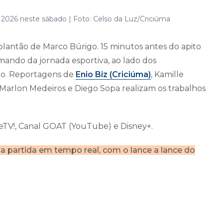
 2026 neste sábado | Foto: Celso da Luz/Criciúma
 plantão de Marco Búrigo. 15 minutos antes do apito
omando da jornada esportiva, ao lado dos
lo. Reportagens de
Enio Biz (Criciúma)
, Kamille
. Marlon Medeiros e Diego Sopa realizam os trabalhos
eTV!, Canal GOAT (YouTube) e Disney+.
 partida em tempo real, com o lance a lance do