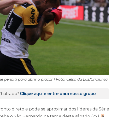
 pênalti para abrir o placar | Foto: Celso da Luz/Criciúma
 Whatsapp?
Clique aqui e entre para nosso grupo
onto direto e pode se aproximar dos líderes da Série
ecebe o São Bernardo na tarde deste sábado (27),
a