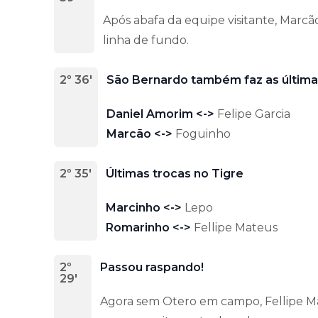
Após abafa da equipe visitante, Marcão 
linha de fundo.
2º 36'
São Bernardo também faz as última
Daniel Amorim <->
Felipe Garcia
Marcão <->
Foguinho
2º 35'
Últimas trocas no Tigre
Marcinho <->
Lepo
Romarinho <->
Fellipe Mateus
2º
Passou raspando!
29'
Agora sem Otero em campo, Fellipe Ma