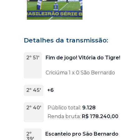
Detalhes da transmissão:
2º 51'
Fim de jogo! Vitória do Tigre!
Criciúma 1 x 0 São Bernardo
2º 45'
+6
2º 40'
Público total:
9.128
Renda bruta:
R$ 178.240,00
2º
Escanteio pro São Bernardo
39'