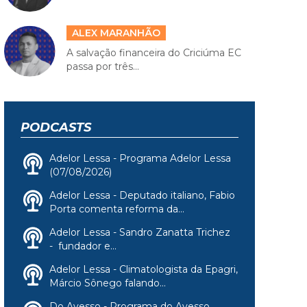
ALEX MARANHÃO
A salvação financeira do Criciúma EC
passa por três...
PODCASTS
Adelor Lessa - Programa Adelor Lessa
(07/08/2026)
Adelor Lessa - Deputado italiano, Fabio
Porta comenta reforma da...
Adelor Lessa - Sandro Zanatta Trichez
- fundador e...
Adelor Lessa - Climatologista da Epagri,
Márcio Sônego falando...
Do Avesso - Programa do Avesso