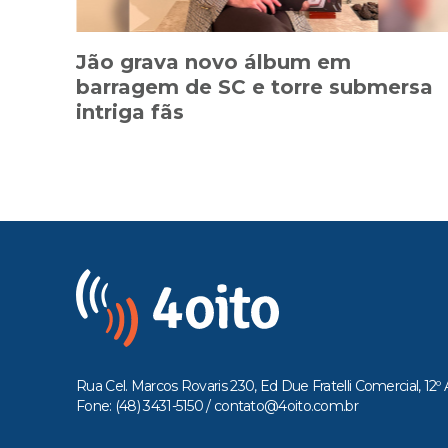
Jão grava novo álbum em
barragem de SC e torre submersa
intriga fãs
Rua Cel. Marcos Rovaris 230, Ed Due Fratelli Comercial, 12º 
Fone: (48) 3431-5150 /
contato@4oito.com.br