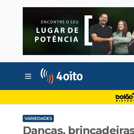
Abrir menu principal
4oito
VARIEDADES
Danças, brincadeira