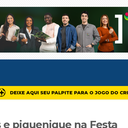
DEIXE AQUI SEU PALPITE PARA O JOGO DO CR
s e piquenique na Festa