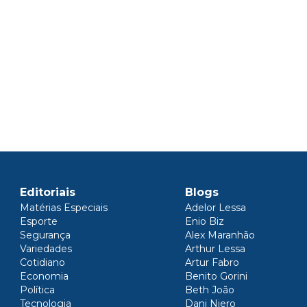
Editoriais
Blogs
Matérias Especiais
Adelor Lessa
Esporte
Enio Biz
Segurança
Alex Maranhão
Variedades
Arthur Lessa
Cotidiano
Artur Fabro
Economia
Benito Gorini
Política
Beth João
Tecnologia
Dani Niero