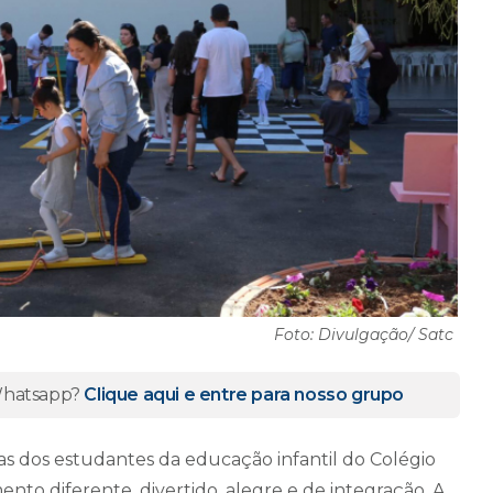
Foto: Divulgação/ Satc
 Whatsapp?
Clique aqui e entre para nosso grupo
lias dos estudantes da educação infantil do Colégio
to diferente, divertido, alegre e de integração. A