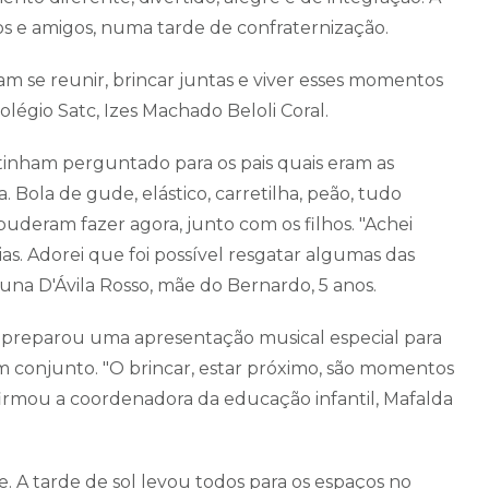
imos e amigos, numa tarde de confraternização.
sam se reunir, brincar juntas e viver esses momentos
Colégio Satc, Izes Machado Beloli Coral.
l tinham perguntado para os pais quais eram as
. Bola de gude, elástico, carretilha, peão, tudo
puderam fazer agora, junto com os filhos. "Achei
. Adorei que foi possível resgatar algumas das
una D'Ávila Rosso, mãe do Bernardo, 5 anos.
l preparou uma apresentação musical especial para
em conjunto. "O brincar, estar próximo, são momentos
firmou a coordenadora da educação infantil, Mafalda
. A tarde de sol levou todos para os espaços no