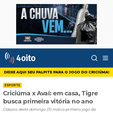
Abr
4oito
DEIXE AQUI SEU PALPITE PARA O JOGO DO CRICIÚMA!
ESPORTE
Criciúma x Avaí: em casa, Tigre
busca primeira vitória no ano
Clássico deste domingo (11) marca primeiro jogo da