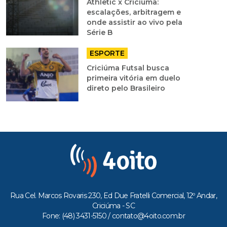
Athletic x Criciúma:
escalações, arbitragem e
onde assistir ao vivo pela
Série B
ESPORTE
Criciúma Futsal busca
primeira vitória em duelo
direto pelo Brasileiro
Rua Cel. Marcos Rovaris 230, Ed Due Fratelli Comercial, 12º Andar,
Criciúma - SC
Fone: (48) 3431-5150 /
contato@4oito.com.br