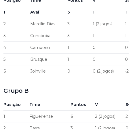
Posição
Time
Pontos
V
S
1
Avaí
3
1
1
2
Marcílio Dias
3
1 (2 jogos)
1
3
Concórdia
3
1
1
4
Camboriú
1
0
0
5
Brusque
1
0
0
6
Joinville
0
0 (2 jogos)
-2
Grupo B
Posição
Time
Pontos
V
S
1
Figueirense
6
2 (2 jogos)
2
2
Barra
3
1 (2 jogos)
0