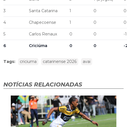
3
Santa Catarina
1
0
0
4
Chapecoense
1
0
0
5
Carlos Renaux
0
0
-1
6
Criciúma
0
0
-
Tags:
criciuma
catarinense 2026
avai
NOTÍCIAS RELACIONADAS