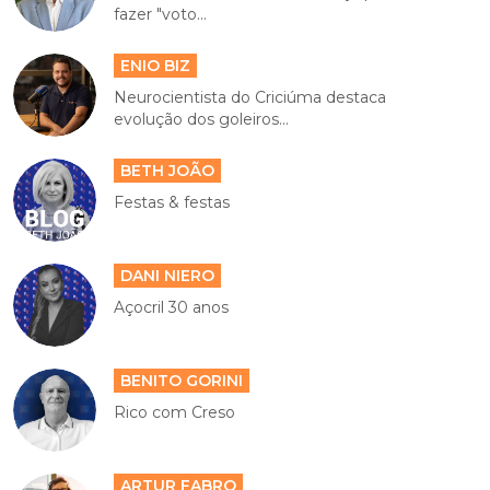
fazer "voto...
ENIO BIZ
Neurocientista do Criciúma destaca
evolução dos goleiros...
BETH JOÃO
Festas & festas
DANI NIERO
Açocril 30 anos
BENITO GORINI
Rico com Creso
ARTUR FABRO