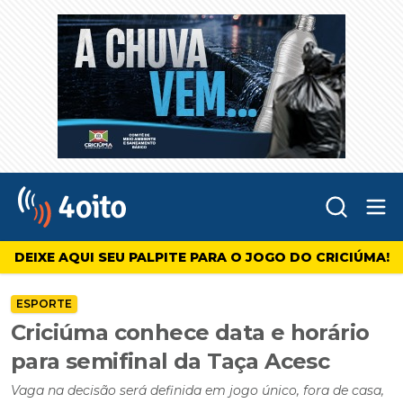
Abr
4oito
DEIXE AQUI SEU PALPITE PARA O JOGO DO CRICIÚMA!
ESPORTE
Criciúma conhece data e horário
para semifinal da Taça Acesc
Vaga na decisão será definida em jogo único, fora de casa,