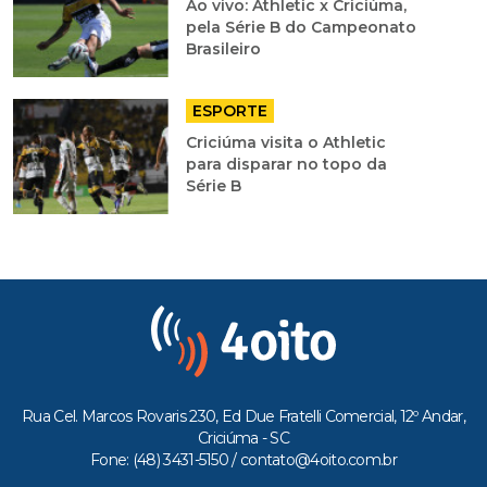
Ao vivo: Athletic x Criciúma,
pela Série B do Campeonato
Brasileiro
ESPORTE
Criciúma visita o Athletic
para disparar no topo da
Série B
Rua Cel. Marcos Rovaris 230, Ed Due Fratelli Comercial, 12º Andar,
Criciúma - SC
Fone: (48) 3431-5150 /
contato@4oito.com.br