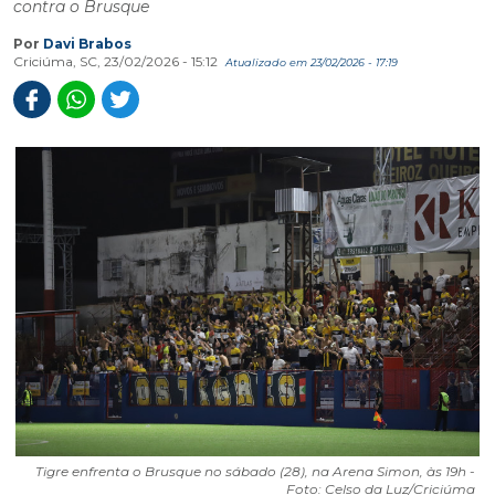
contra o Brusque
Por
Davi Brabos
Criciúma, SC, 23/02/2026 - 15:12
Atualizado em 23/02/2026 - 17:19
Tigre enfrenta o Brusque no sábado (28), na Arena Simon, às 19h -
Foto: Celso da Luz/Criciúma