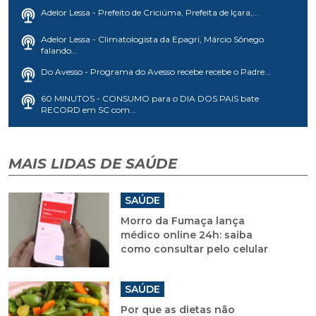
Adelor Lessa - Prefeito de Criciúma, Prefeita de Içara,...
Adelor Lessa - Climatologista da Epagri, Márcio Sônego
falando...
Do Avesso - Programa do Avesso recebe recebe o Padre...
60 MINUTOS - CONSUMO para o DIA DOS PAIS bate
RECORD em SC com...
MAIS LIDAS DE SAÚDE
SAÚDE
Morro da Fumaça lança
médico online 24h: saiba
como consultar pelo celular
SAÚDE
Por que as dietas não