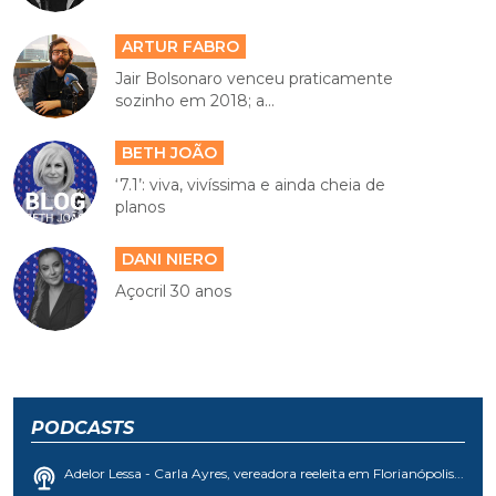
ARTUR FABRO
Jair Bolsonaro venceu praticamente
sozinho em 2018; a...
BETH JOÃO
‘7.1’: viva, vivíssima e ainda cheia de
planos
DANI NIERO
Açocril 30 anos
PODCASTS
Adelor Lessa - Carla Ayres, vereadora reeleita em Florianópolis...