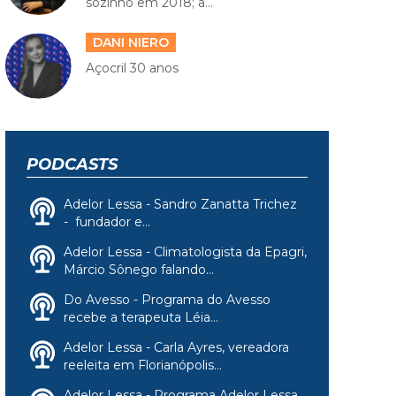
sozinho em 2018; a...
DANI NIERO
Açocril 30 anos
PODCASTS
Adelor Lessa - Sandro Zanatta Trichez
- fundador e...
Adelor Lessa - Climatologista da Epagri,
Márcio Sônego falando...
Do Avesso - Programa do Avesso
recebe a terapeuta Léia...
Adelor Lessa - Carla Ayres, vereadora
reeleita em Florianópolis...
Adelor Lessa - Programa Adelor Lessa