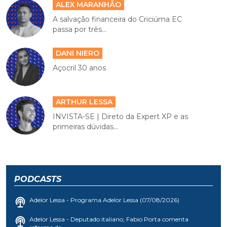
ALEX MARANHÃO
A salvação financeira do Criciúma EC
passa por três...
DANI NIERO
Açocril 30 anos
ARTHUR LESSA
INVISTA-SE | Direto da Expert XP e as
primeiras dúvidas...
PODCASTS
Adelor Lessa - Programa Adelor Lessa (07/08/2026)
Adelor Lessa - Deputado italiano, Fabio Porta comenta