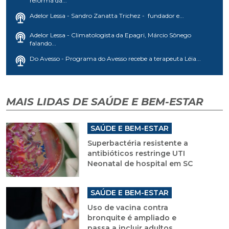
reforma da...
Adelor Lessa - Sandro Zanatta Trichez - fundador e...
Adelor Lessa - Climatologista da Epagri, Márcio Sônego
falando...
Do Avesso - Programa do Avesso recebe a terapeuta Léia...
MAIS LIDAS DE SAÚDE E BEM-ESTAR
SAÚDE E BEM-ESTAR
Superbactéria resistente a
antibióticos restringe UTI
Neonatal de hospital em SC
SAÚDE E BEM-ESTAR
Uso de vacina contra
bronquite é ampliado e
passa a incluir adultos