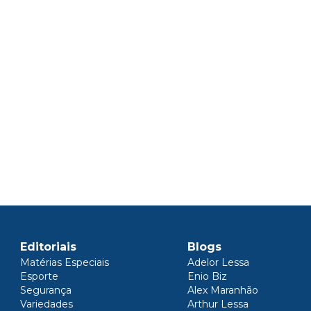
Editoriais
Blogs
Matérias Especiais
Adelor Lessa
Esporte
Enio Biz
Segurança
Alex Maranhão
Variedades
Arthur Lessa