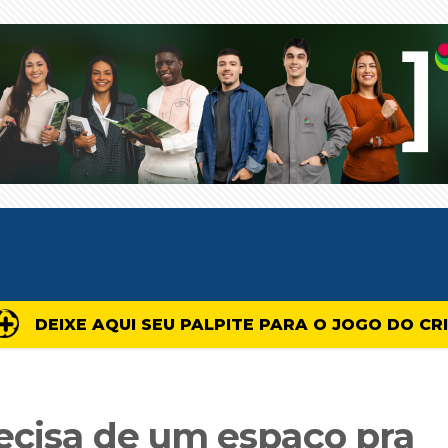
DEIXE AQUI SEU PALPITE PARA O JOGO DO CR
recisa de um espaço pra