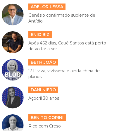
ADELOR LESSA
Genésio confirmado suplente de
Antídio
ENIO BIZ
Após 462 dias, Cauê Santos está perto
de voltar a ser...
BETH JOÃO
‘7.1’: viva, vivíssima e ainda cheia de
planos
DANI NIERO
Açocril 30 anos
BENITO GORINI
Rico com Creso