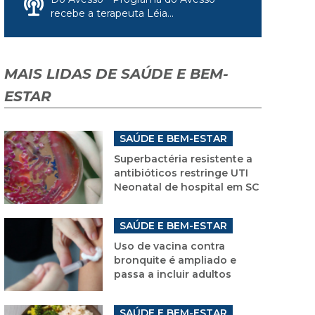
recebe a terapeuta Léia...
MAIS LIDAS DE SAÚDE E BEM-
ESTAR
SAÚDE E BEM-ESTAR
Superbactéria resistente a
antibióticos restringe UTI
Neonatal de hospital em SC
SAÚDE E BEM-ESTAR
Uso de vacina contra
bronquite é ampliado e
passa a incluir adultos
SAÚDE E BEM-ESTAR