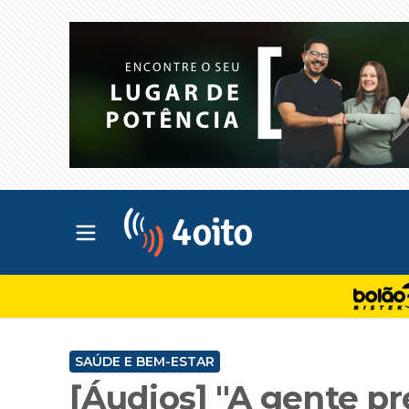
Abrir menu principal
4oito
SAÚDE E BEM-ESTAR
[Áudios] "A gente p