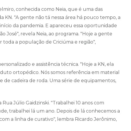
 Belmiro, conhecida como Neia, que é uma das
a KN. "A gente não tá nessa área há pouco tempo, a
 início da pandemia. E apareceu essa oportunidade
o José", revela Neia, ao programa. "Hoje a gente
 toda a população de Criciúma e região",
sonalizado e assistência técnica. "Hoje a KN, ela
duto ortopédico. Nós somos referência em material
te de cadeira de roda. Uma série de equipamentos,
na Rua Júlio Gaidzinski. "Trabalhei 10 anos com
úde, trabalhei lá um ano. Depois de lá conhecemos a
 com a linha de curativo", lembra Ricardo Jerônimo,