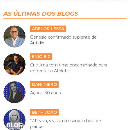
AS ÚLTIMAS DOS BLOGS
ADELOR LESSA
Genésio confirmado suplente de
Antídio
ENIO BIZ
Criciúma tem time encaminhado para
enfrentar o Athletic
DANI NIERO
Açocril 30 anos
BETH JOÃO
‘7.1’: viva, vivíssima e ainda cheia de
planos