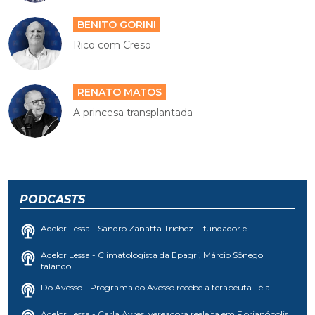
BENITO GORINI
Rico com Creso
RENATO MATOS
A princesa transplantada
PODCASTS
Adelor Lessa - Sandro Zanatta Trichez - fundador e...
Adelor Lessa - Climatologista da Epagri, Márcio Sônego
falando...
Do Avesso - Programa do Avesso recebe a terapeuta Léia...
Adelor Lessa - Carla Ayres, vereadora reeleita em Florianópolis...