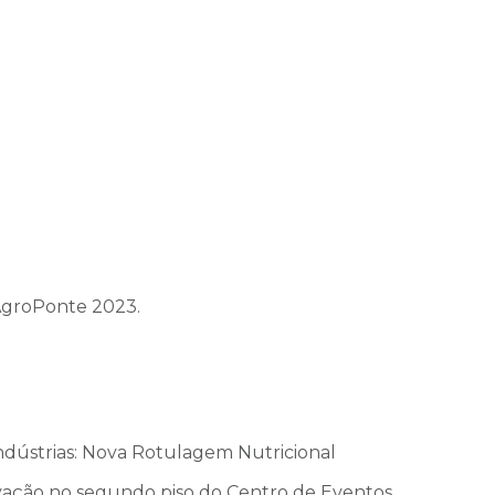
 AgroPonte 2023.
ndústrias: Nova Rotulagem Nutricional
ovação no segundo piso do Centro de Eventos