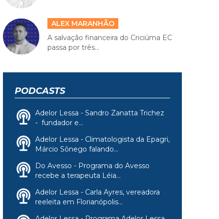
ALEX MARANHÃO
A salvação financeira do Criciúma EC
passa por três...
PODCASTS
Adelor Lessa - Sandro Zanatta Trichez
- fundador e...
Adelor Lessa - Climatologista da Epagri,
Márcio Sônego falando...
Do Avesso - Programa do Avesso
recebe a terapeuta Léia...
Adelor Lessa - Carla Ayres, vereadora
reeleita em Florianópolis...
Adelor Lessa - Programa Adelor Lessa