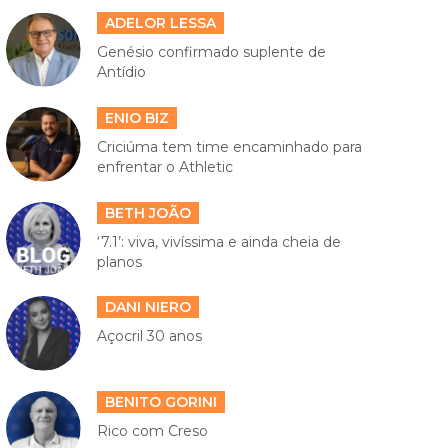
ADELOR LESSA
Genésio confirmado suplente de
Antídio
ENIO BIZ
Criciúma tem time encaminhado para
enfrentar o Athletic
BETH JOÃO
‘7.1’: viva, vivíssima e ainda cheia de
planos
DANI NIERO
Açocril 30 anos
BENITO GORINI
Rico com Creso