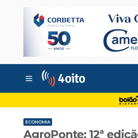
Abrir menu principal
4oito
ECONOMIA
AgroPonte: 12ª edição