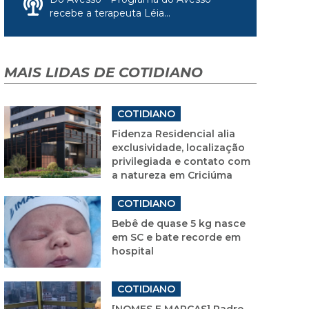
recebe a terapeuta Léia...
MAIS LIDAS DE COTIDIANO
COTIDIANO
Fidenza Residencial alia
exclusividade, localização
privilegiada e contato com
a natureza em Criciúma
COTIDIANO
Bebê de quase 5 kg nasce
em SC e bate recorde em
hospital
COTIDIANO
[NOMES E MARCAS] Padre