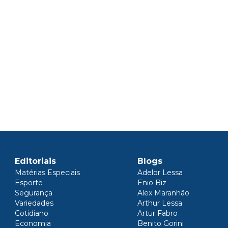
Editoriais
Blogs
Matérias Especiais
Adelor Lessa
Esporte
Enio Biz
Segurança
Alex Maranhão
Variedades
Arthur Lessa
Cotidiano
Artur Fabro
Economia
Benito Gorini