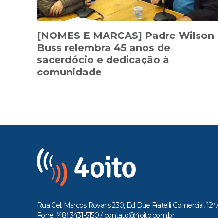
[NOMES E MARCAS] Padre Wilson
Buss relembra 45 anos de
sacerdócio e dedicação à
comunidade
Rua Cel. Marcos Rovaris 230, Ed Due Fratelli Comercial, 12º 
Fone: (48) 3431-5150 /
contato@4oito.com.br