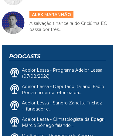
ALEX MARANHÃO
A salvação financeira do Criciúma EC
passa por três...
PODCASTS
Adelor Lessa - Programa Adelor Lessa
(07/08/2026)
Adelor Lessa - Deputado italiano, Fabio
Porta comenta reforma da...
Adelor Lessa - Sandro Zanatta Trichez
- fundador e...
Adelor Lessa - Climatologista da Epagri,
Márcio Sônego falando...
Do Avesso - Programa do Avesso