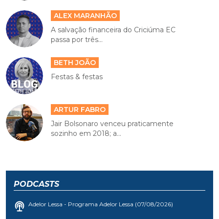
ALEX MARANHÃO
A salvação financeira do Criciúma EC
passa por três...
BETH JOÃO
Festas & festas
ARTUR FABRO
Jair Bolsonaro venceu praticamente
sozinho em 2018; a...
PODCASTS
Adelor Lessa - Programa Adelor Lessa (07/08/2026)