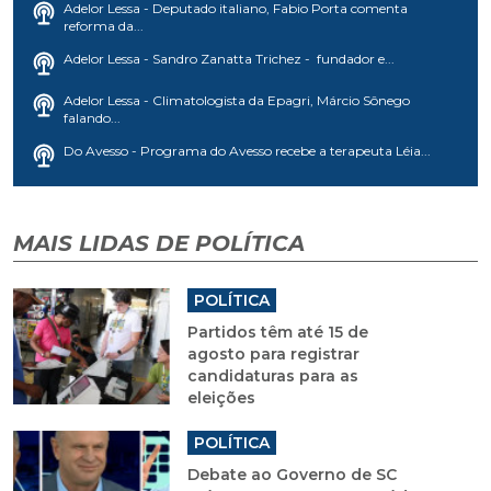
Adelor Lessa - Deputado italiano, Fabio Porta comenta
reforma da...
Adelor Lessa - Sandro Zanatta Trichez - fundador e...
Adelor Lessa - Climatologista da Epagri, Márcio Sônego
falando...
Do Avesso - Programa do Avesso recebe a terapeuta Léia...
MAIS LIDAS DE POLÍTICA
POLÍTICA
Partidos têm até 15 de
agosto para registrar
candidaturas para as
eleições
POLÍTICA
Debate ao Governo de SC