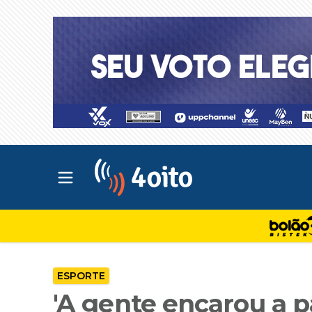
Abrir menu principal
4oito
ESPORTE
'A gente encarou a p