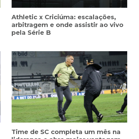
Athletic x Criciúma: escalações,
arbitragem e onde assistir ao vivo
pela Série B
Time de SC completa um mês na