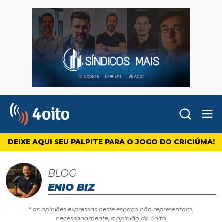
Abr
4oito
DEIXE AQUI SEU PALPITE PARA O JOGO DO CRICIÚMA!
BLOG
ENIO BIZ
* as opiniões expressas neste espaço não representam,
necessariamente, a opinião do 4oito