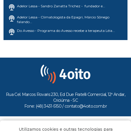
Adelor Lessa - Sandro Zanatta Trichez - fundador e...
Adelor Lessa - Climatologista da Epagri, Márcio Sônego
falando...
Do Avesso - Programa do Avesso recebe a terapeuta Léia...
Rua Cel. Marcos Rovaris 230, Ed Due Fratelli Comercial, 12º Andar,
Criciúma - SC
Fone: (48) 3431-5150 /
contato@4oito.com.br
Copyright © 2026.
Utilizamos cookies e outras tecnologias para
Todos os direitos reservados ao Portal 4oito