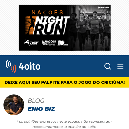
Abr
4oito
DEIXE AQUI SEU PALPITE PARA O JOGO DO CRICIÚMA!
BLOG
ENIO BIZ
* as opiniões expressas neste espaço não representam,
necessariamente, a opinião do 4oito