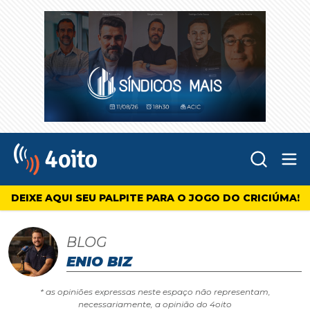
Abr
4oito
DEIXE AQUI SEU PALPITE PARA O JOGO DO CRICIÚMA!
BLOG
ENIO BIZ
* as opiniões expressas neste espaço não representam,
necessariamente, a opinião do 4oito