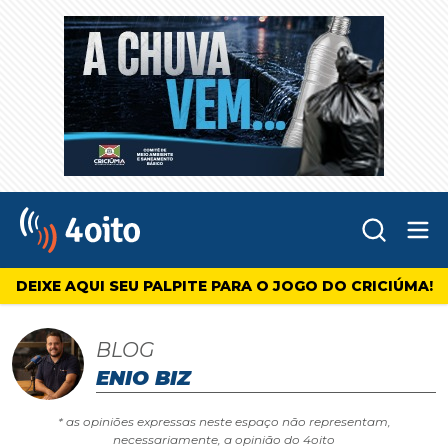
Abr
4oito
DEIXE AQUI SEU PALPITE PARA O JOGO DO CRICIÚMA!
BLOG
ENIO BIZ
* as opiniões expressas neste espaço não representam,
necessariamente, a opinião do 4oito