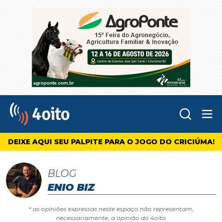
Abr
4oito
DEIXE AQUI SEU PALPITE PARA O JOGO DO CRICIÚMA!
BLOG
ENIO BIZ
* as opiniões expressas neste espaço não representam,
necessariamente, a opinião do 4oito