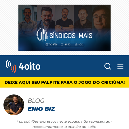
Abr
4oito
DEIXE AQUI SEU PALPITE PARA O JOGO DO CRICIÚMA!
BLOG
ENIO BIZ
* as opiniões expressas neste espaço não representam,
necessariamente, a opinião do 4oito