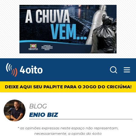
Abr
4oito
DEIXE AQUI SEU PALPITE PARA O JOGO DO CRICIÚMA!
BLOG
ENIO BIZ
* as opiniões expressas neste espaço não representam,
necessariamente, a opinião do 4oito