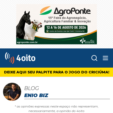
Abr
4oito
DEIXE AQUI SEU PALPITE PARA O JOGO DO CRICIÚMA!
BLOG
ENIO BIZ
* as opiniões expressas neste espaço não representam,
necessariamente, a opinião do 4oito