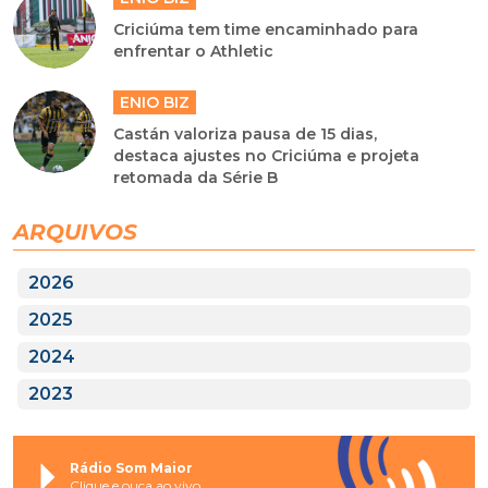
Criciúma tem time encaminhado para
enfrentar o Athletic
ENIO BIZ
Castán valoriza pausa de 15 dias,
destaca ajustes no Criciúma e projeta
retomada da Série B
ARQUIVOS
2026
2025
2024
2023
Rádio Som Maior
Clique e ouça ao vivo