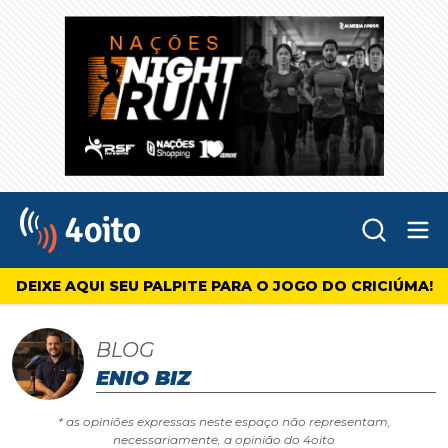
Abr
4oito
DEIXE AQUI SEU PALPITE PARA O JOGO DO CRICIÚMA!
BLOG
ENIO BIZ
* as opiniões expressas neste espaço não representam,
necessariamente, a opinião do 4oito