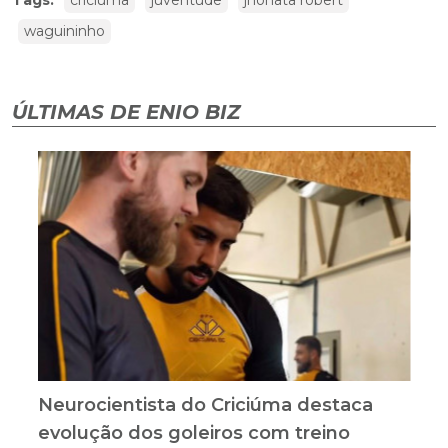
Tags:
criciúma
juventude
jhonata robert
waguininho
ÚLTIMAS DE ENIO BIZ
Neurocientista do Criciúma destaca
evolução dos goleiros com treino