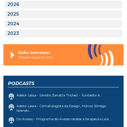
2026
2025
2024
2023
Rádio Som Maior
Clique e ouça ao vivo
PODCASTS
Adelor Lessa - Sandro Zanatta Trichez - fundador e...
Adelor Lessa - Climatologista da Epagri, Márcio Sônego
falando...
Do Avesso - Programa do Avesso recebe a terapeuta Léia...