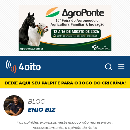
Abr
4oito
DEIXE AQUI SEU PALPITE PARA O JOGO DO CRICIÚMA!
BLOG
ENIO BIZ
* as opiniões expressas neste espaço não representam,
necessariamente, a opinião do 4oito