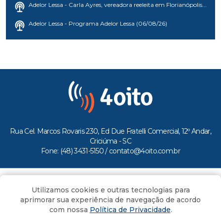
Adelor Lessa - Carla Ayres, vereadora reeleita em Florianópolis...
Adelor Lessa - Programa Adelor Lessa (06/08/26)
Rua Cel. Marcos Rovaris 230, Ed Due Fratelli Comercial, 12º Andar,
Criciúma - SC
Fone: (48) 3431-5150 /
contato@4oito.com.br
Copyright © 2026.
Utilizamos cookies e outras tecnologias para
Todos os direitos reservados ao Portal 4oito
aprimorar sua experiência de navegação de acordo
com nossa
Política de Privacidade
.