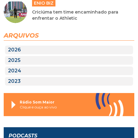
ENIO BIZ
Criciúma tem time encaminhado para
enfrentar o Athletic
ARQUIVOS
2026
2025
2024
2023
Rádio Som Maior
Clique e ouça ao vivo
PODCASTS