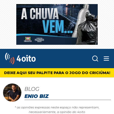
Abr
4oito
DEIXE AQUI SEU PALPITE PARA O JOGO DO CRICIÚMA!
BLOG
ENIO BIZ
* as opiniões expressas neste espaço não representam,
necessariamente, a opinião do 4oito