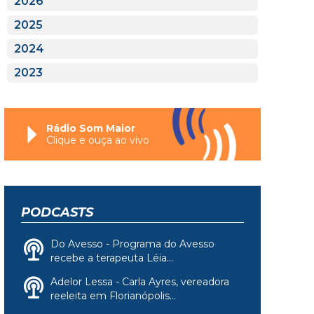
2026
2025
2024
2023
Rádio Som Maior
Clique e ouça ao vivo
PODCASTS
Do Avesso - Programa do Avesso
recebe a terapeuta Léia...
Adelor Lessa - Carla Ayres, vereadora
reeleita em Florianópolis...