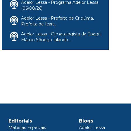
Adelor Lessa - Programa Adelor Lessa
(06/08/26)
Adelor Lessa - Prefeito de Criciúma,
Prefeita de Içara,...
Adelor Lessa - Climatologista da Epagri,
Márcio Sônego falando...
Editoriais
Blogs
Matérias Especiais
Adelor Lessa