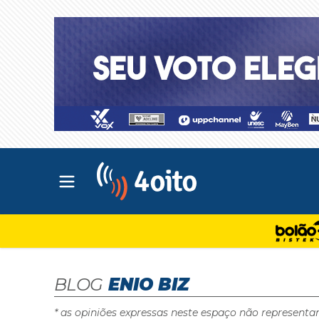
Abrir menu principal
4oito
BLOG
ENIO BIZ
* as opiniões expressas neste espaço não representa