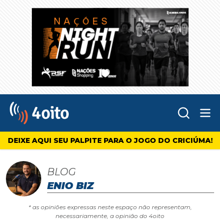
Abr
4oito
DEIXE AQUI SEU PALPITE PARA O JOGO DO CRICIÚMA!
BLOG
ENIO BIZ
* as opiniões expressas neste espaço não representam,
necessariamente, a opinião do 4oito