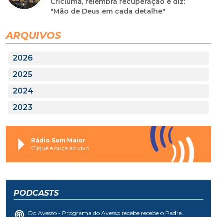
Criciúma, relembra recuperação e diz:
"Mão de Deus em cada detalhe"
ARQUIVOS
2026
2025
2024
2023
Rádio Som Maior
Clique e ouça ao vivo
PODCASTS
Do Avesso - Programa do Avesso recebe recebe o Padre...