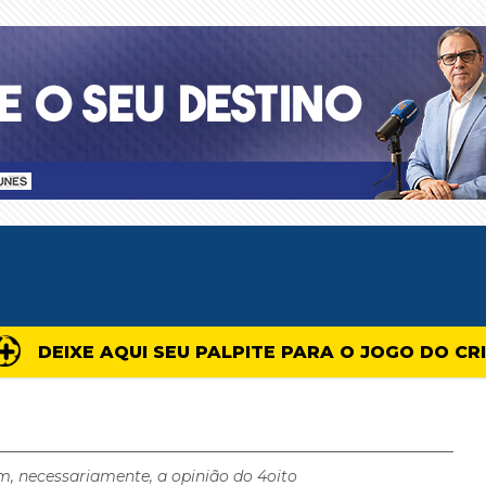
DEIXE AQUI SEU PALPITE PARA O JOGO DO CR
m, necessariamente, a opinião do 4oito