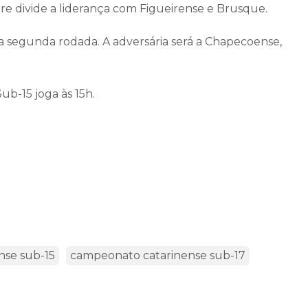
Tigre divide a liderança com Figueirense e Brusque.
a segunda rodada. A adversária será a Chapecoense,
b-15 joga às 15h.
nse sub-15
campeonato catarinense sub-17