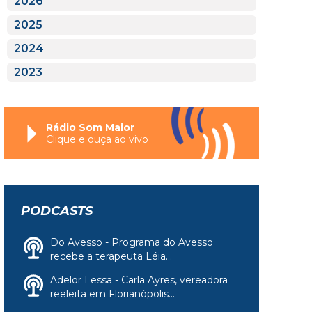
2026
2025
2024
2023
Rádio Som Maior
Clique e ouça ao vivo
PODCASTS
Do Avesso - Programa do Avesso
recebe a terapeuta Léia...
Adelor Lessa - Carla Ayres, vereadora
reeleita em Florianópolis...