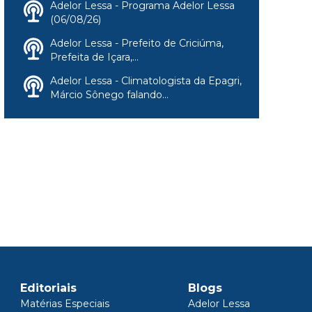
Adelor Lessa - Programa Adelor Lessa
(06/08/26)
Adelor Lessa - Prefeito de Criciúma,
Prefeita de Içara,...
Adelor Lessa - Climatologista da Epagri,
Márcio Sônego falando...
Editoriais
Blogs
Matérias Especiais
Adelor Lessa