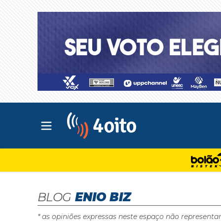
Abrir menu principal
4oito
BLOG
ENIO BIZ
* as opiniões expressas neste espaço não representa