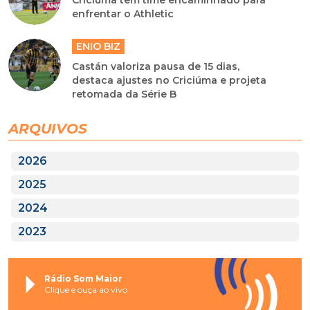
Criciúma tem time encaminhado para
enfrentar o Athletic
ENIO BIZ
Castán valoriza pausa de 15 dias,
destaca ajustes no Criciúma e projeta
retomada da Série B
ARQUIVOS
2026
2025
2024
2023
Rádio Som Maior
Clique e ouça ao vivo