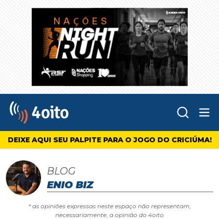
Abr
4oito
DEIXE AQUI SEU PALPITE PARA O JOGO DO CRICIÚMA!
BLOG
ENIO BIZ
* as opiniões expressas neste espaço não representam,
necessariamente, a opinião do 4oito