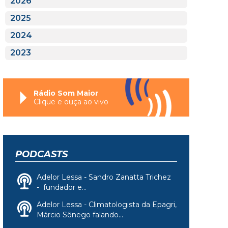
2026
2025
2024
2023
Rádio Som Maior
Clique e ouça ao vivo
PODCASTS
Adelor Lessa - Sandro Zanatta Trichez
- fundador e...
Adelor Lessa - Climatologista da Epagri,
Márcio Sônego falando...