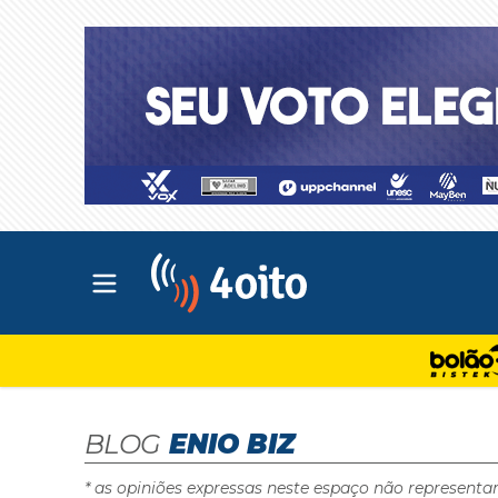
Abrir menu principal
4oito
BLOG
ENIO BIZ
* as opiniões expressas neste espaço não representa