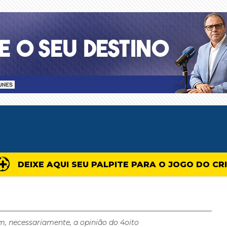
DEIXE AQUI SEU PALPITE PARA O JOGO DO CR
m, necessariamente, a opinião do 4oito