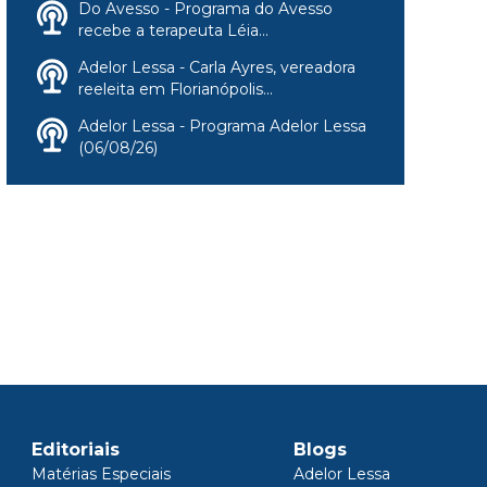
Do Avesso - Programa do Avesso
recebe a terapeuta Léia...
Adelor Lessa - Carla Ayres, vereadora
reeleita em Florianópolis...
Adelor Lessa - Programa Adelor Lessa
(06/08/26)
Editoriais
Blogs
Matérias Especiais
Adelor Lessa