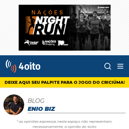
Abr
4oito
DEIXE AQUI SEU PALPITE PARA O JOGO DO CRICIÚMA!
BLOG
ENIO BIZ
* as opiniões expressas neste espaço não representam,
necessariamente, a opinião do 4oito