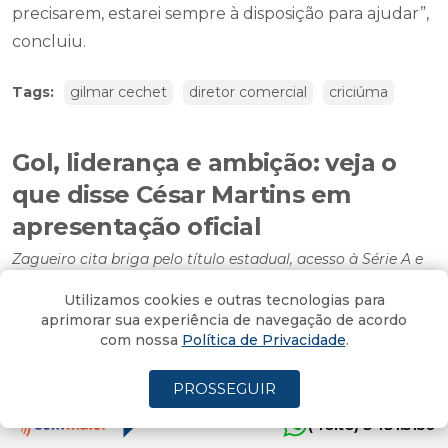
precisarem, estarei sempre à disposição para ajudar”,
concluiu.
Tags:
gilmar cechet
diretor comercial
criciúma
Gol, liderança e ambição: veja o
que disse César Martins em
apresentação oficial
Zagueiro cita briga pelo título estadual, acesso à Série A e
força da torcida
Utilizamos cookies e outras tecnologias para
Por
Enio Biz
aprimorar sua experiência de navegação de acordo
13/01/2026 - 17:46
Atualizado em 13/01/2026 - 17:49
com nossa
Política de Privacidade
.
PROSSEGUIR
Apresentado oficialmente na tarde desta terça-feira
(4oito) 3431.5150
(13), o zagueiro
César Martins
celebrou o bom início