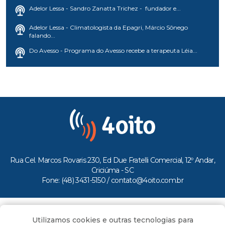
Adelor Lessa - Sandro Zanatta Trichez - fundador e...
Adelor Lessa - Climatologista da Epagri, Márcio Sônego
falando...
Do Avesso - Programa do Avesso recebe a terapeuta Léia...
Rua Cel. Marcos Rovaris 230, Ed Due Fratelli Comercial, 12º Andar,
Criciúma - SC
Fone: (48) 3431-5150 /
contato@4oito.com.br
Copyright © 2026.
Utilizamos cookies e outras tecnologias para
Todos os direitos reservados ao Portal 4oito