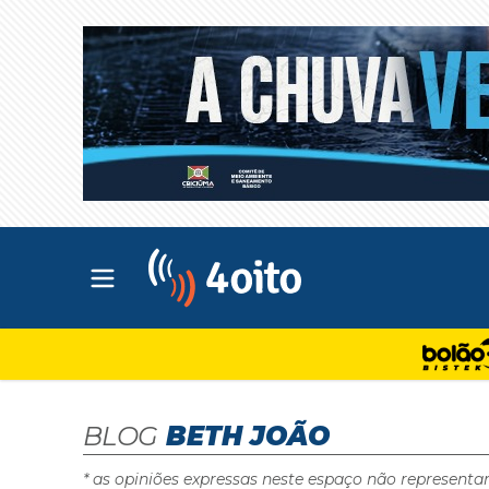
Abrir menu principal
4oito
BLOG
BETH JOÃO
* as opiniões expressas neste espaço não representa