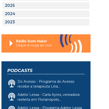
2025
2024
2023
Rádio Som Maior
Clique e ouça ao vivo
PODCASTS
Do Avesso - Programa do Avesso
recebe a terapeuta Léia...
Adelor Lessa - Carla Ayres, vereadora
reeleita em Florianópolis...
Adelor Lessa - Programa Adelor Lessa