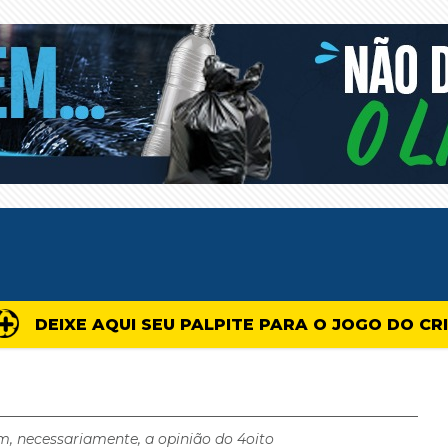
DEIXE AQUI SEU PALPITE PARA O JOGO DO CR
m, necessariamente, a opinião do 4oito