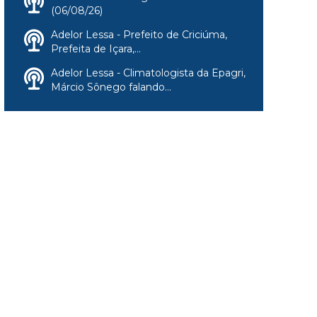
(06/08/26)
Adelor Lessa - Prefeito de Criciúma,
Prefeita de Içara,...
Adelor Lessa - Climatologista da Epagri,
Márcio Sônego falando...