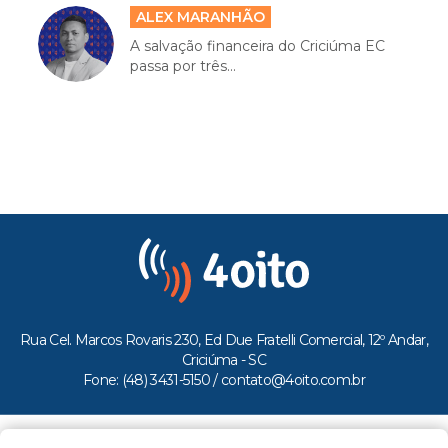
ALEX MARANHÃO
A salvação financeira do Criciúma EC
passa por três...
Rua Cel. Marcos Rovaris 230, Ed Due Fratelli Comercial, 12º Andar,
Criciúma - SC
Fone: (48) 3431-5150 /
contato@4oito.com.br
Copyright © 2026.