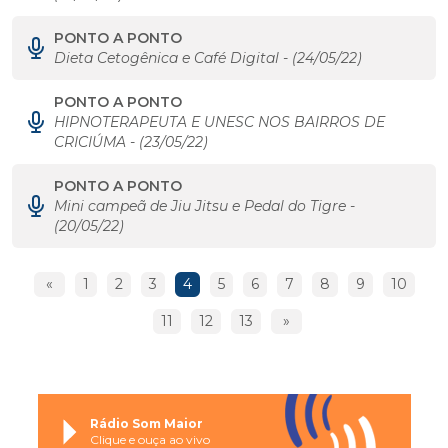
PONTO A PONTO
Dieta Cetogênica e Café Digital - (24/05/22)
PONTO A PONTO
HIPNOTERAPEUTA E UNESC NOS BAIRROS DE
CRICIÚMA - (23/05/22)
PONTO A PONTO
Mini campeã de Jiu Jitsu e Pedal do Tigre -
(20/05/22)
«
1
2
3
4
5
6
7
8
9
10
11
12
13
»
Rádio Som Maior
Clique e ouça ao vivo