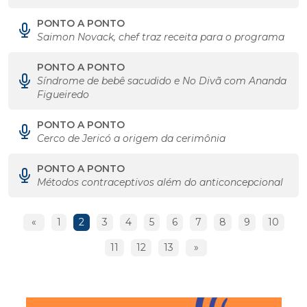
PONTO A PONTO
Saimon Novack, chef traz receita para o programa
PONTO A PONTO
Síndrome de bebê sacudido e No Divã com Ananda
Figueiredo
PONTO A PONTO
Cerco de Jericó a origem da cerimônia
PONTO A PONTO
Métodos contraceptivos além do anticoncepcional
«
1
2
3
4
5
6
7
8
9
10
11
12
13
»