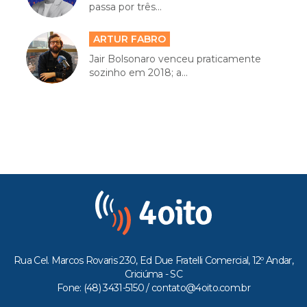
passa por três...
ARTUR FABRO
Jair Bolsonaro venceu praticamente
sozinho em 2018; a...
Rua Cel. Marcos Rovaris 230, Ed Due Fratelli Comercial, 12º Andar,
Criciúma - SC
Fone: (48) 3431-5150 /
contato@4oito.com.br