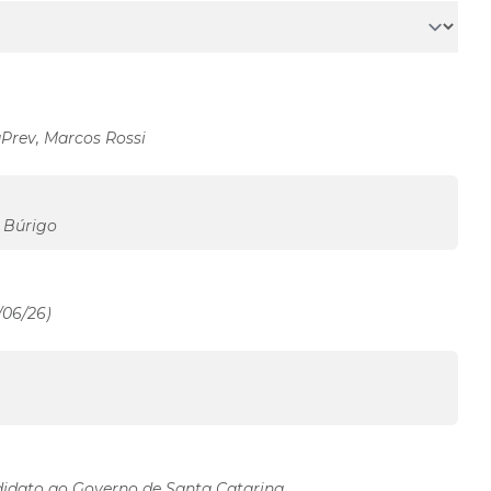
aPrev, Marcos Rossi
e Búrigo
/06/26)
didato ao Governo de Santa Catarina