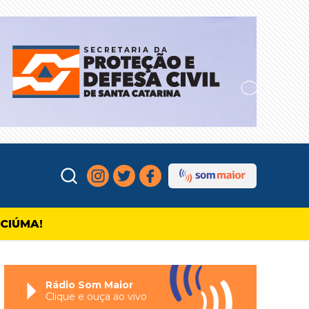
ICIÚMA!
Rádio Som Maior
Clique e ouça ao vivo