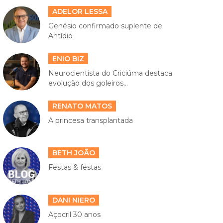
ADELOR LESSA
Genésio confirmado suplente de
Antídio
ENIO BIZ
Neurocientista do Criciúma destaca
evolução dos goleiros...
RENATO MATOS
A princesa transplantada
BETH JOÃO
Festas & festas
DANI NIERO
Açocril 30 anos