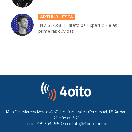
ARTHUR LESSA
INVISTA-SE | Direto da Expert XP e as
primeiras dúvidas...
Rua Cel. Marcos Rovaris 230, Ed Due Fratelli Comercial, 12º Andar,
Criciúma - SC
Fone: (48) 3431-5150 /
contato@4oito.com.br