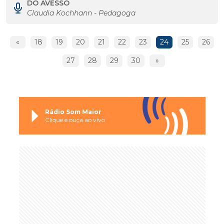
DO AVESSO
Claudia Kochhann - Pedagoga
«
18
19
20
21
22
23
24
25
26
27
28
29
30
»
Rádio Som Maior
Clique e ouça ao vivo